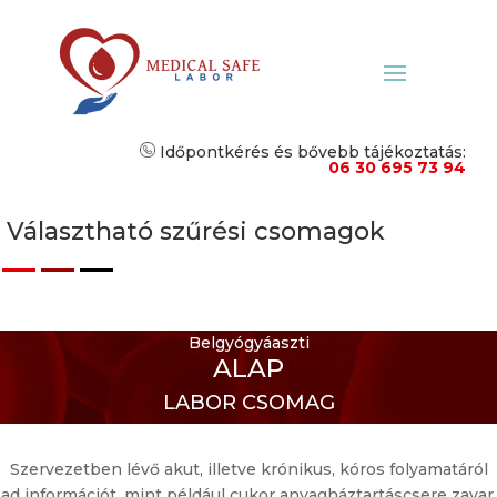
Időpontkérés és bővebb tájékoztatás:
06 30 695 73 94
Választható szűrési csomagok
Belgyógyáaszti
ALAP
LABOR CSOMAG
Szervezetben lévő akut, illetve krónikus, kóros folyamatáról
ad információt, mint például cukor anyagháztartáscsere zavar,