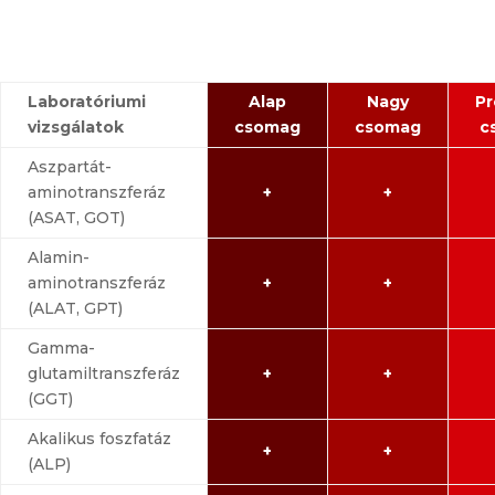
Laboratóriumi
Alap
Nagy
P
vizsgálatok
csomag
csomag
c
Aszpartát-
aminotranszferáz
+
+
(ASAT, GOT)
Alamin-
aminotranszferáz
+
+
(ALAT, GPT)
Gamma-
glutamiltranszferáz
+
+
(GGT)
Akalikus foszfatáz
+
+
(ALP)