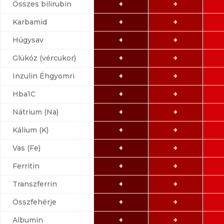
Összes bilirubin
+
+
Karbamid
+
+
Húgysav
+
+
Glükóz (vércukor)
+
+
Inzulin Éhgyomri
+
+
Hba1C
+
+
Nátrium (Na)
+
+
Kálium (K)
+
+
Vas (Fe)
+
+
Ferritin
+
+
Transzferrin
+
+
Összfehérje
+
+
Albumin
+
+