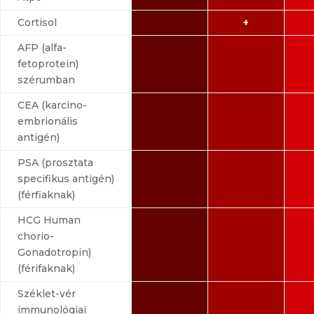
Cortisol
+
AFP (alfa-
fetoprotein)
szérumban
CEA (karcino-
embrionális
antigén)
PSA (prosztata
specifikus antigén)
(férfiaknak)
HCG Human
chorio-
Gonadotropin)
(férifaknak)
Széklet-vér
immunológiai