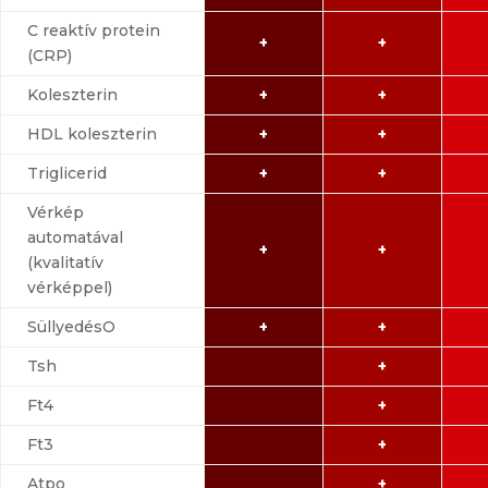
C reaktív protein
+
+
(CRP)
Koleszterin
+
+
HDL koleszterin
+
+
Triglicerid
+
+
Vérkép
automatával
+
+
(kvalitatív
vérképpel)
SüllyedésO
+
+
Tsh
+
Ft4
+
Ft3
+
Atpo
+