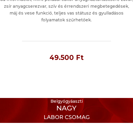
zsír anyagcserezvar, szív és érrendszeri megbetegedések,
máj és vese funkció, teljes vas státusz és gyulladásos
folyamatok szűrhetőek.
49.500 Ft
Belgyógyáaszti
ALAP
LABOR CSOMAG
Belgyógyáaszti
NAGY
LABOR CSOMAG