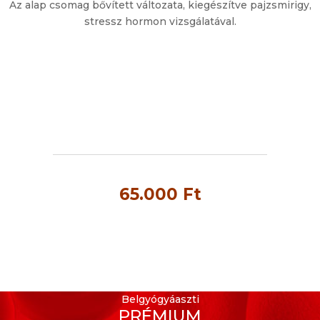
Az alap csomag bővített változata, kiegészítve pajzsmirigy,
stressz hormon vizsgálatával.
65.000 Ft
Belgyógyáaszti
ALAP
LABOR CSOMAG
Belgyógyáaszti
PRÉMIUM